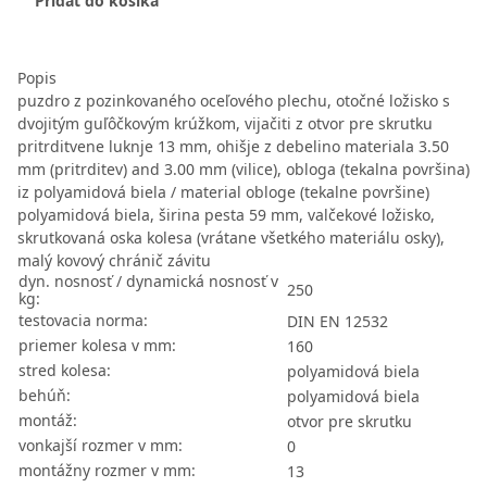
Pridať do košíka
Popis
puzdro z pozinkovaného oceľového plechu, otočné ložisko s
dvojitým guľôčkovým krúžkom, vijačiti z otvor pre skrutku
pritrditvene luknje 13 mm, ohišje z debelino materiala 3.50
mm (pritrditev) and 3.00 mm (vilice), obloga (tekalna površina)
iz polyamidová biela / material obloge (tekalne površine)
polyamidová biela, širina pesta 59 mm, valčekové ložisko,
skrutkovaná oska kolesa (vrátane všetkého materiálu osky),
malý kovový chránič závitu
dyn. nosnosť / dynamická nosnosť v
250
kg:
testovacia norma:
DIN EN 12532
priemer kolesa v mm:
160
stred kolesa:
polyamidová biela
behúň:
polyamidová biela
montáž:
otvor pre skrutku
vonkajší rozmer v mm:
0
montážny rozmer v mm:
13