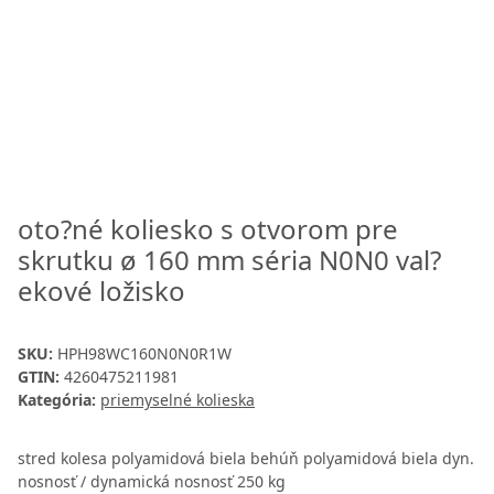
oto?né koliesko s otvorom pre
skrutku ø 160 mm séria N0N0 val?
ekové ložisko
SKU:
HPH98WC160N0N0R1W
GTIN:
4260475211981
Kategória:
priemyselné kolieska
stred kolesa polyamidová biela behúň polyamidová biela dyn.
nosnosť / dynamická nosnosť 250 kg