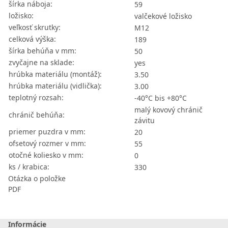
šírka náboja:
59
ložisko:
valčekové ložisko
veľkosť skrutky:
M12
celková výška:
189
šírka behúňa v mm:
50
zvyčajne na sklade:
yes
hrúbka materiálu (montáž):
3.50
hrúbka materiálu (vidlička):
3.00
teplotný rozsah:
-40°C bis +80°C
malý kovový chránič
chránič behúňa:
závitu
priemer puzdra v mm:
20
ofsetový rozmer v mm:
55
otočné koliesko v mm:
0
ks / krabica:
330
Otázka o položke
PDF
Informácie