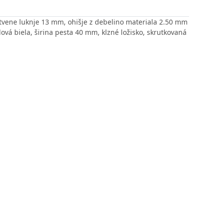
itvene luknje 13 mm, ohišje z debelino materiala 2.50 mm
dová biela, širina pesta 40 mm, klzné ložisko, skrutkovaná