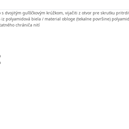
s dvojitým guľôčkovým krúžkom, vijačiti z otvor pre skrutku pritrd
a) iz polyamidová biela / material obloge (tekalne površine) polyami
tatného chrániča nití
a
a