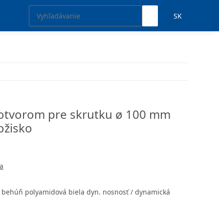
SK
 otvorom pre skrutku ø 100 mm
ožisko
a
a behúň polyamidová biela dyn. nosnosť / dynamická