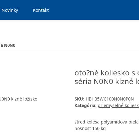
Novinky
Kontakt
ia N0N0
oto?né koliesko s
séria N0N0 klzné l
SKU:
HBH35WC100N0N0P0N
Kategória:
priemyselné koliesk
stred kolesa polyamidová biel
nosnosť 150 kg