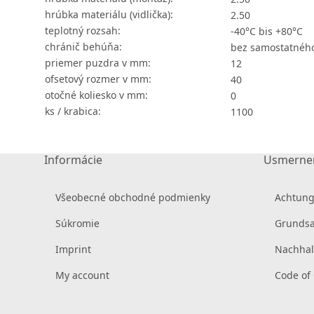
hrúbka materiálu (vidlička):
2.50
teplotný rozsah:
-40°C bis +80°C
chránič behúňa:
bez samostatného
priemer puzdra v mm:
12
ofsetový rozmer v mm:
40
otočné koliesko v mm:
0
ks / krabica:
1100
Informácie
Usmerne
Všeobecné obchodné podmienky
Achtung
Súkromie
Grundsa
Imprint
Nachhal
My account
Code of