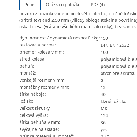
Popis
Otázka o položke
PDF (4)
puzdro z pozinkovaného oceľového plechu, otočné ložisko 
(pritrditev) and 2.50 mm (vilice), obloga (tekalna površin
oska kolesa (vrátane všetkého materiálu osky), bez samos
dyn. nosnosť / dynamická nosnosť v kg:
150
testovacia norma:
DIN EN 12532
priemer kolesa v mm:
100
stred kolesa:
polyamidová biel
behúň:
polyamidová biel
montáž:
otvor pre skrutku
vonkajší rozmer v mm:
0
montážny rozmer v mm:
13
šírka náboja:
40
ložisko:
klzné ložisko
veľkosť skrutky:
M8
celková výška:
124
šírka behúňa v mm:
36
zvyčajne na sklade:
yes
hrúbka materiálu (montáž):
2.50