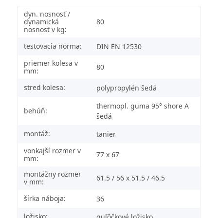
dyn. nosnosť /
dynamická
80
nosnosť v kg:
testovacia norma:
DIN EN 12530
priemer kolesa v
80
mm:
stred kolesa:
polypropylén šedá
thermopl. guma 95° shore A
behúň:
šedá
montáž:
tanier
vonkajší rozmer v
77 x 67
mm:
montážny rozmer
61.5 / 56 x 51.5 / 46.5
v mm:
šírka náboja:
36
ložisko:
guľôčkové ložisko