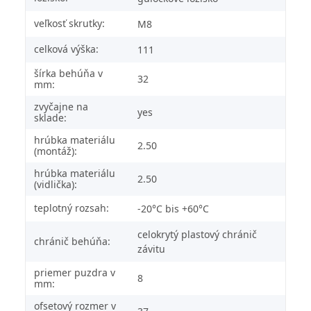
veľkosť skrutky:
M8
celková výška:
111
šírka behúňa v
32
mm:
zvyčajne na
yes
sklade:
hrúbka materiálu
2.50
(montáž):
hrúbka materiálu
2.50
(vidlička):
teplotný rozsah:
-20°C bis +60°C
celokrytý plastový chránič
chránič behúňa:
závitu
priemer puzdra v
8
mm:
ofsetový rozmer v