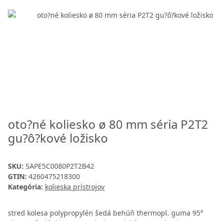
oto?né koliesko ø 80 mm séria P2T2
gu?ô?kové ložisko
SKU:
SAPE5C0080P2T2B42
GTIN:
4260475218300
Kategória:
kolieska prístrojov
stred kolesa polypropylén šedá behúň thermopl. guma 95°