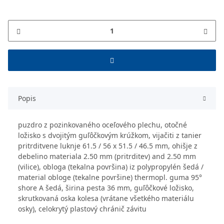
Popis
puzdro z pozinkovaného oceľového plechu, otočné
ložisko s dvojitým guľôčkovým krúžkom, vijačiti z tanier
pritrditvene luknje 61.5 / 56 x 51.5 / 46.5 mm, ohišje z
debelino materiala 2.50 mm (pritrditev) and 2.50 mm
(vilice), obloga (tekalna površina) iz polypropylén šedá /
material obloge (tekalne površine) thermopl. guma 95°
shore A šedá, širina pesta 36 mm, guľôčkové ložisko,
skrutkovaná oska kolesa (vrátane všetkého materiálu
osky), celokrytý plastový chránič závitu