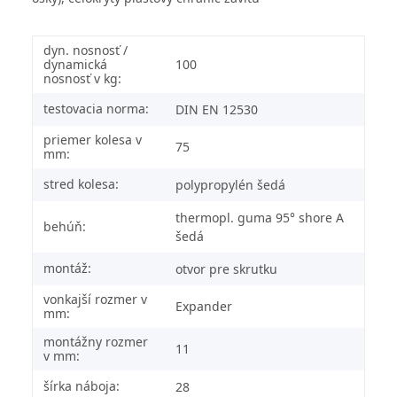
dyn. nosnosť /
dynamická
100
nosnosť v kg:
testovacia norma:
DIN EN 12530
priemer kolesa v
75
mm:
stred kolesa:
polypropylén šedá
thermopl. guma 95° shore A
behúň:
šedá
montáž:
otvor pre skrutku
vonkajší rozmer v
Expander
mm:
montážny rozmer
11
v mm:
šírka náboja:
28