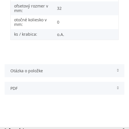
ofsetový rozmer v
32
mm:
otočné koliesko v
0
mm:
ks / krabica:
o.A.
Otázka o položke
PDF