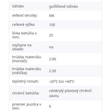
ložisko:
guľôčkové ložisko
veľkosť skrutky:
M6
celková výška:
100
šírka behúňa v
25
mm:
zvyčajne na
no
sklade:
hrúbka materiálu
2.00
(montáž):
hrúbka materiálu
2.50
(vidlička):
teplotný rozsah:
-20°C bis +60°C
celokrytý plastový chránič
chránič behúňa:
závitu
priemer puzdra v
6
mm: