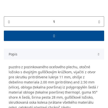
Popis
puzdro z pozinkovaného oceľového plechu, otočné
ložisko s dvojitým guľôčkovým krúžkom, vijačiti z otvor
pre skrutku pritrditvene luknje 11 mm, ohišje z
debelino materiala 2.00 mm (pritrditev) and 2.50 mm
(vilice), obloga (tekalna površina) iz polypropylén šedá /
material obloge (tekalne površine) thermopl. guma 95°
shore A šedá, širina pesta 28 mm, guľôčkové ložisko,
skrutkovaná oska kolesa (vrátane všetkého materiálu
osky), celokrytý plastový chránič závitu