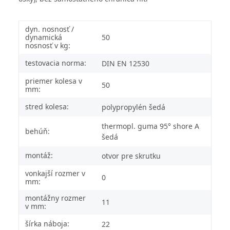
dyn. nosnosť /
dynamická
50
nosnosť v kg:
testovacia norma:
DIN EN 12530
priemer kolesa v
50
mm:
stred kolesa:
polypropylén šedá
thermopl. guma 95° shore A
behúň:
šedá
montáž:
otvor pre skrutku
vonkajší rozmer v
0
mm:
montážny rozmer
11
v mm:
šírka náboja:
22