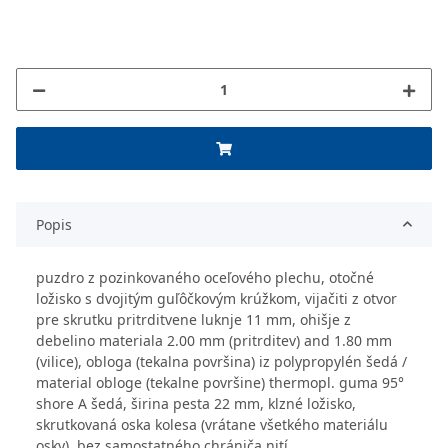
Popis
puzdro z pozinkovaného oceľového plechu, otočné
ložisko s dvojitým guľôčkovým krúžkom, vijačiti z otvor
pre skrutku pritrditvene luknje 11 mm, ohišje z
debelino materiala 2.00 mm (pritrditev) and 1.80 mm
(vilice), obloga (tekalna površina) iz polypropylén šedá /
material obloge (tekalne površine) thermopl. guma 95°
shore A šedá, širina pesta 22 mm, klzné ložisko,
skrutkovaná oska kolesa (vrátane všetkého materiálu
osky), bez samostatného chrániča nití