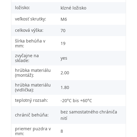
ložisko:
klzné ložisko
veľkosť skrutky:
M6
celková výška:
70
šírka behúňa v
19
mm:
zvyčajne na
yes
sklade:
hrúbka materiálu
2.00
(montáž):
hrúbka materiálu
1.80
(vidlička):
teplotný rozsah:
-20°C bis +60°C
bez samostatného chrániča
chránič behúňa:
nití
priemer puzdra v
8
mm: