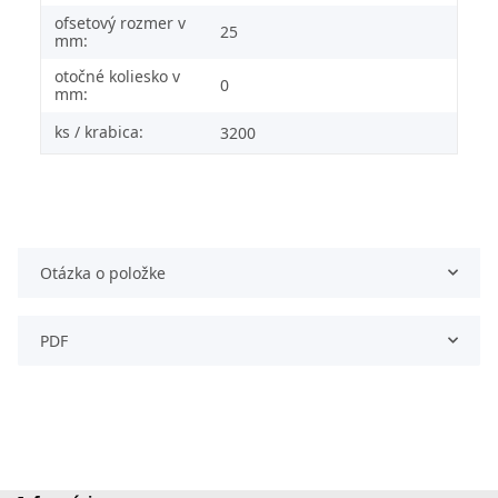
ofsetový rozmer v
25
mm:
otočné koliesko v
0
mm:
ks / krabica:
3200
Otázka o položke
PDF