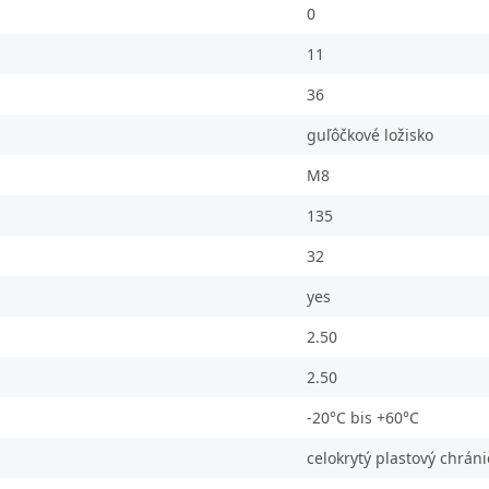
0
11
36
guľôčkové ložisko
M8
135
32
yes
2.50
2.50
-20°C bis +60°C
celokrytý plastový chráni