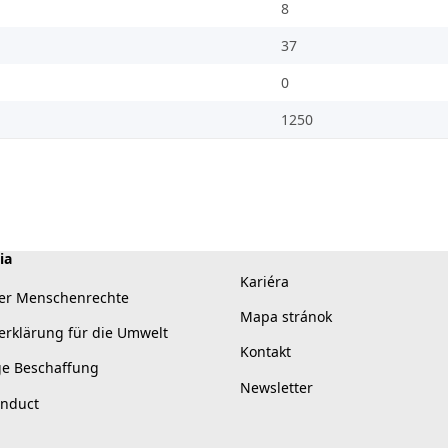
8
37
0
1250
ia
Kariéra
er Menschenrechte
Mapa stránok
erklärung für die Umwelt
Kontakt
ge Beschaffung
Newsletter
onduct