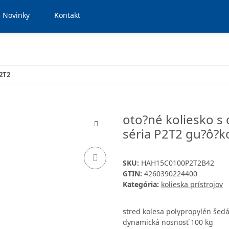
Novinky
Kontakt
P2T2
oto?né koliesko s
séria P2T2 gu?ô?k
SKU:
HAH15C0100P2T2B42
GTIN:
4260390224400
Kategória:
kolieska prístrojov
stred kolesa polypropylén šed
dynamická nosnosť 100 kg