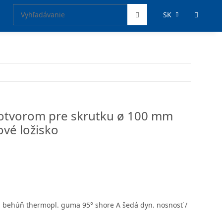
SK
 otvorom pre skrutku ø 100 mm
ové ložisko
á behúň thermopl. guma 95° shore A šedá dyn. nosnosť /