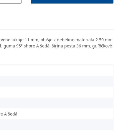
itvene luknje 11 mm, ohišje z debelino materiala 2.50 mm
opl. guma 95° shore A šedá, širina pesta 36 mm, guľôčkové
re A šedá