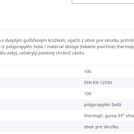
s dvojitým guľôčkovým krúžkom, vijačiti z otvor pre skrutku pritrd
na) iz polypropylén šedá / material obloge (tekalne površine) therm
lu osky), celokrytý plastový chránič závitu
100
DIN EN 12530
100
polypropylén šedá
thermopl. guma 95° sho
otvor pre skrutku