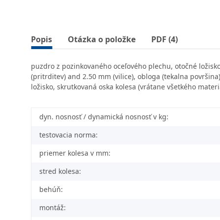
Popis
Otázka o položke
PDF (4)
puzdro z pozinkovaného oceľového plechu, otočné ložisko 
(pritrditev) and 2.50 mm (vilice), obloga (tekalna površi
ložisko, skrutkovaná oska kolesa (vrátane všetkého materiá
dyn. nosnosť / dynamická nosnosť v kg:
testovacia norma:
priemer kolesa v mm:
stred kolesa:
behúň:
montáž: