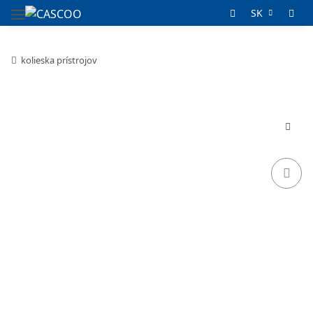
SK
kolieska prístrojov