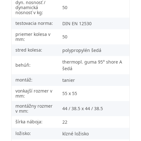
dyn. nosnosť /
dynamická
50
nosnosť v kg:
testovacia norma:
DIN EN 12530
priemer kolesa v
50
mm:
stred kolesa:
polypropylén šedá
thermopl. guma 95° shore A
behúň:
šedá
montáž:
tanier
vonkajší rozmer v
55 x 55
mm:
montážny rozmer
44 / 38.5 x 44 / 38.5
v mm:
šírka náboja:
22
ložisko:
klzné ložisko