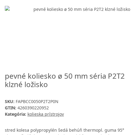
pevné koliesko ø 50 mm séria P2T2
klzné ložisko
SKU:
FAPBCC0050P2T2P0N
GTIN:
4260390220952
Kategória:
kolieska prístrojov
stred kolesa polypropylén šedá behúň thermopl. guma 95°