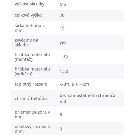
veľkosť skrutky:
M6
celková výška:
70
šírka behúňa v
19
mm:
zvyčajne na
yes
sklade:
hrúbka materiálu
1.50
(montáž):
hrúbka materiálu
1.50
(vidlička):
teplotný rozsah:
-20°C bis +60°C
bez samostatného chrániča
chránič behúňa:
nití
priemer puzdra v
8
mm:
ofsetový rozmer v
0
mm: