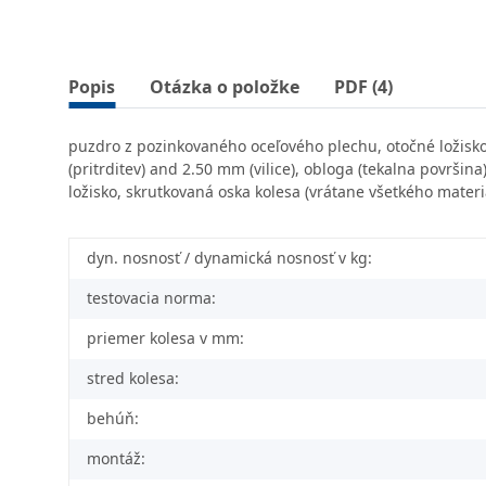
Popis
Otázka o položke
PDF (4)
puzdro z pozinkovaného oceľového plechu, otočné ložisko 
(pritrditev) and 2.50 mm (vilice), obloga (tekalna površi
ložisko, skrutkovaná oska kolesa (vrátane všetkého materi
dyn. nosnosť / dynamická nosnosť v kg:
testovacia norma:
priemer kolesa v mm:
stred kolesa:
behúň:
montáž: