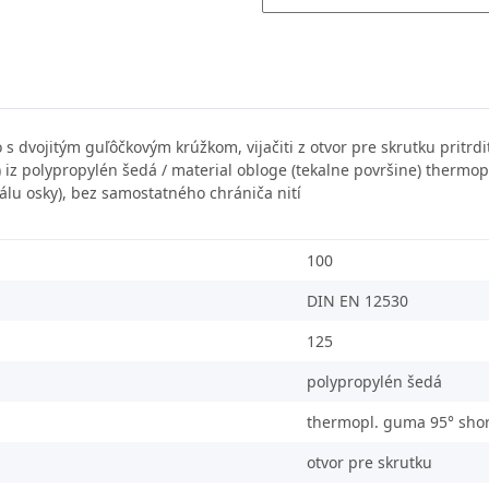
s dvojitým guľôčkovým krúžkom, vijačiti z otvor pre skrutku pritrd
na) iz polypropylén šedá / material obloge (tekalne površine) therm
álu osky), bez samostatného chrániča nití
100
DIN EN 12530
125
polypropylén šedá
thermopl. guma 95° sho
otvor pre skrutku