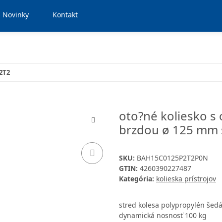
Novinky
Kontakt
P2T2
oto?né koliesko s
brzdou ø 125 mm s
SKU:
BAH15C0125P2T2P0N
GTIN:
4260390227487
Kategória:
kolieska prístrojov
stred kolesa polypropylén šed
dynamická nosnosť 100 kg