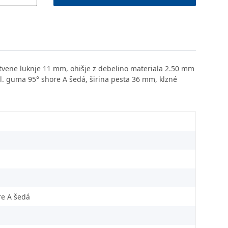
itvene luknje 11 mm, ohišje z debelino materiala 2.50 mm
opl. guma 95° shore A šedá, širina pesta 36 mm, klzné
re A šedá