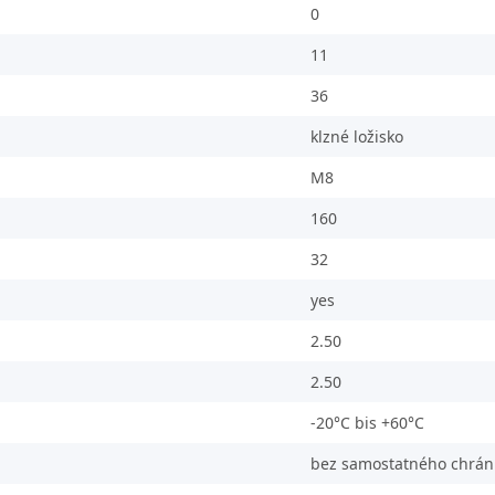
0
11
36
klzné ložisko
M8
160
32
yes
2.50
2.50
-20°C bis +60°C
bez samostatného chráni