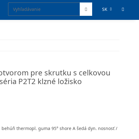
SK
 otvorom pre skrutku s celkovou
éria P2T2 klzné ložisko
á behúň thermopl. guma 95° shore A šedá dyn. nosnosť /