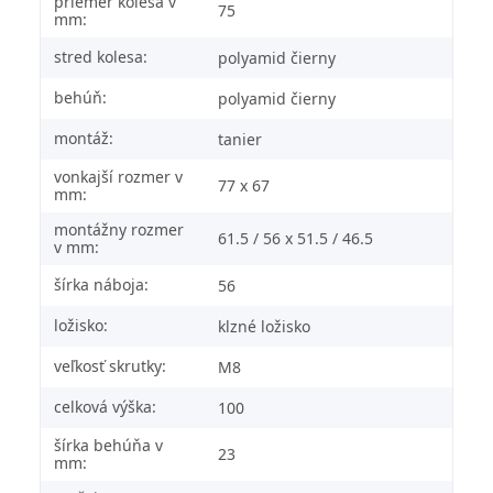
priemer kolesa v
75
mm:
stred kolesa:
polyamid čierny
behúň:
polyamid čierny
montáž:
tanier
vonkajší rozmer v
77 x 67
mm:
montážny rozmer
61.5 / 56 x 51.5 / 46.5
v mm:
šírka náboja:
56
ložisko:
klzné ložisko
veľkosť skrutky:
M8
celková výška:
100
šírka behúňa v
23
mm: