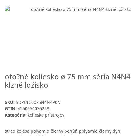
oto?né koliesko ø 75 mm séria N4N4
klzné ložisko
SKU:
SDPE1C0075N4N4P0N
GTIN:
4260654036268
Kategória:
kolieska prístrojov
stred kolesa polyamid čierny behúň polyamid čierny dyn.