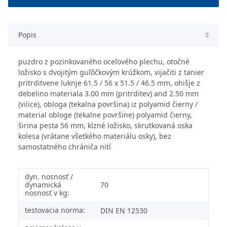
Popis
puzdro z pozinkovaného oceľového plechu, otočné
ložisko s dvojitým guľôčkovým krúžkom, vijačiti z tanier
pritrditvene luknje 61.5 / 56 x 51.5 / 46.5 mm, ohišje z
debelino materiala 3.00 mm (pritrditev) and 2.50 mm
(vilice), obloga (tekalna površina) iz polyamid čierny /
material obloge (tekalne površine) polyamid čierny,
širina pesta 56 mm, klzné ložisko, skrutkovaná oska
kolesa (vrátane všetkého materiálu osky), bez
samostatného chrániča nití
dyn. nosnosť /
dynamická
70
nosnosť v kg:
testovacia norma:
DIN EN 12530