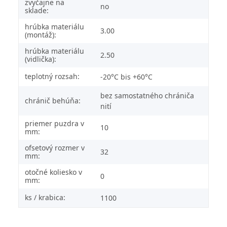
zvyčajne na
no
sklade:
hrúbka materiálu
3.00
(montáž):
hrúbka materiálu
2.50
(vidlička):
teplotný rozsah:
-20°C bis +60°C
bez samostatného chrániča
chránič behúňa:
nití
priemer puzdra v
10
mm:
ofsetový rozmer v
32
mm:
otočné koliesko v
0
mm:
ks / krabica:
1100