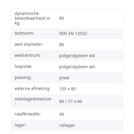
dynamische
belastbaarheid in
80
kg:
testnorm:
DIN EN 12532
weil diameter:
80
wielcentrum:
polypropyleen wit
loopvlak:
polypropyleen wit
passing:
plaat
externe afmeting:
105 x 80
montagedimensie
80 / 77 x 60
:
naafbreedte:
40
lager:
rollager