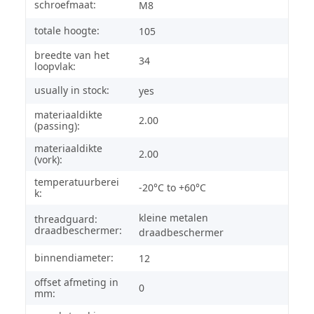
schroefmaat:
M8
totale hoogte:
105
breedte van het
34
loopvlak:
usually in stock:
yes
materiaaldikte
2.00
(passing):
materiaaldikte
2.00
(vork):
temperatuurberei
-20°C to +60°C
k:
kleine metalen
threadguard:
draadbeschermer:
draadbeschermer
binnendiameter:
12
offset afmeting in
0
mm: