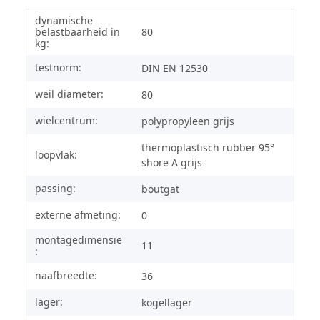
dynamische
belastbaarheid in
80
kg:
testnorm:
DIN EN 12530
weil diameter:
80
wielcentrum:
polypropyleen grijs
thermoplastisch rubber 95°
loopvlak:
shore A grijs
passing:
boutgat
externe afmeting:
0
montagedimensie
11
:
naafbreedte:
36
lager:
kogellager