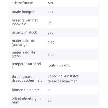
schroefmaat:
M8
totale hoogte:
111
breedte van het
32
loopvlak:
usually in stock:
yes
materiaaldikte
2.50
(passing):
materiaaldikte
2.50
(vork):
temperatuurberei
-20°C to +60°C
k:
volledige kunststof
threadguard:
draadbeschermer:
draadbeschermer
binnendiameter:
8
offset afmeting in
37
mm: