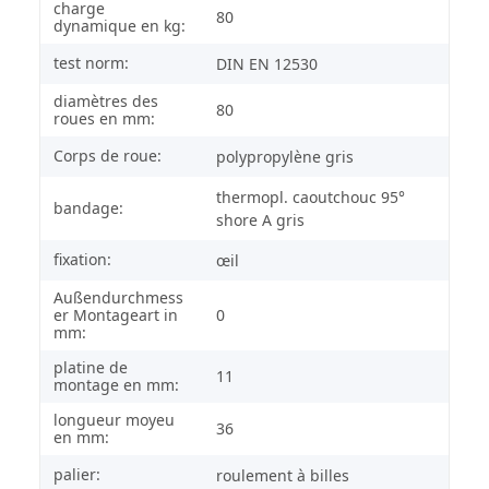
charge
80
dynamique en kg:
test norm:
DIN EN 12530
diamètres des
80
roues en mm:
Corps de roue:
polypropylène gris
thermopl. caoutchouc 95°
bandage:
shore A gris
fixation:
œil
Außendurchmess
er Montageart in
0
mm:
platine de
11
montage en mm:
longueur moyeu
36
en mm:
palier:
roulement à billes