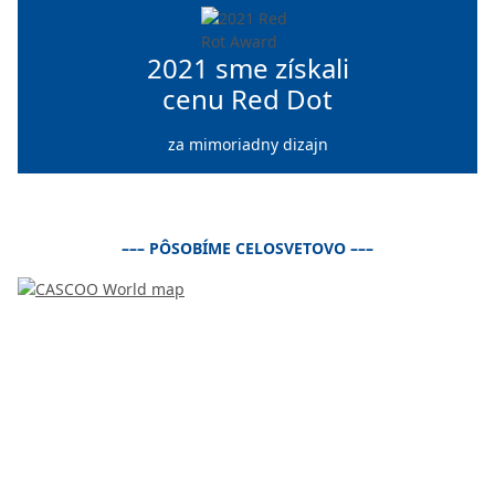
2021 sme získali
cenu Red Dot
za mimoriadny dizajn
–––
PÔSOBÍME CELOSVETOVO –––