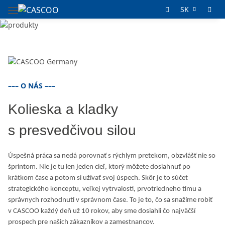
SK
––– O NÁS –––
Kolieska a kladky
s presvedčivou silou
Úspešná práca sa nedá porovnať s rýchlym pretekom, obzvlášť nie so
šprintom. Nie je tu len jeden cieľ, ktorý môžete dosiahnuť po
krátkom čase a potom si užívať svoj úspech. Skôr je to súčet
strategického konceptu, veľkej vytrvalosti, prvotriedneho tímu a
správnych rozhodnutí v správnom čase. To je to, čo sa snažíme robiť
v CASCOO každý deň už 10 rokov, aby sme dosiahli čo najväčší
prospech pre našich zákazníkov a zamestnancov.