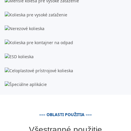
–––
OBLASTI POUŽITIA –––
Všestranné použitie