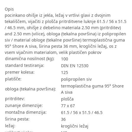
Opis
pocinkano ohišje iz jekla, ležaj v vrtlivi glavi z dvojnim
tekališčem, vijačiti z plošča pritrditvene luknje 61.5 / 56 x 51.5
/ 46.5 mm, ohišje z debelino materiala 2.50 mm (pritrditev)
and 2.50 mm (vilice), obloga (tekalna površina) iz polipropilen
siv / material obloge (tekalne površine) termoplastična guma
95° Shore A siva, širina pesta 36 mm, kroglični ležaj, os z
vsem vijačnim materialom, velik plastičen pokrov
dinamična nosilnost (kg):
100
standard testiranja:
DIN EN 12530
premer kolesa:
125
platišče:
polipropilen siv
termoplastična guma 95° Shore
obloga (tekalna površina):
A siva
pritrditev:
plošča
zunanje dimenzije:
77 x 67
montažna dimenzija:
61.5 / 56 x 51.5 / 46.5
širina pesta:
36
ležaj:
kroglični ležaj