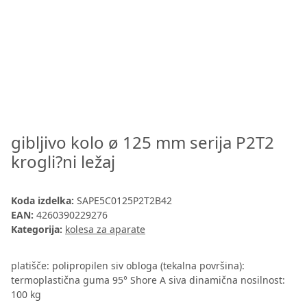
gibljivo kolo ø 125 mm serija P2T2
krogli?ni ležaj
Koda izdelka:
SAPE5C0125P2T2B42
EAN:
4260390229276
Kategorija:
kolesa za aparate
platišče: polipropilen siv obloga (tekalna površina):
termoplastična guma 95° Shore A siva dinamična nosilnost:
100 kg