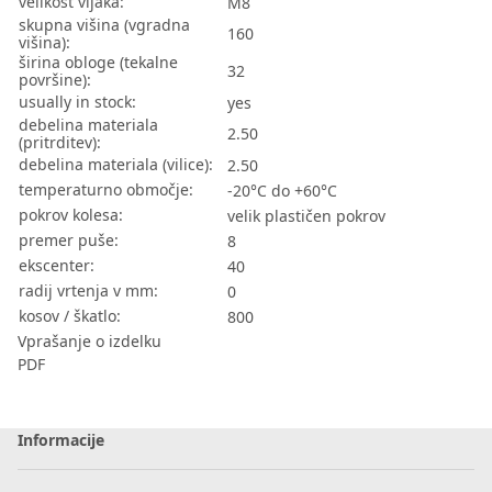
velikost vijaka:
M8
skupna višina (vgradna
160
višina):
širina obloge (tekalne
32
površine):
usually in stock:
yes
debelina materiala
2.50
(pritrditev):
debelina materiala (vilice):
2.50
temperaturno območje:
-20°C do +60°C
pokrov kolesa:
velik plastičen pokrov
premer puše:
8
ekscenter:
40
radij vrtenja v mm:
0
kosov / škatlo:
800
Vprašanje o izdelku
PDF
Informacije