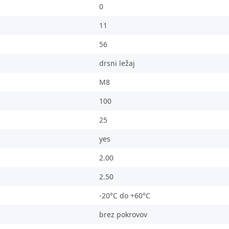
0
11
56
drsni ležaj
M8
100
25
yes
2.00
2.50
-20°C do +60°C
brez pokrovov