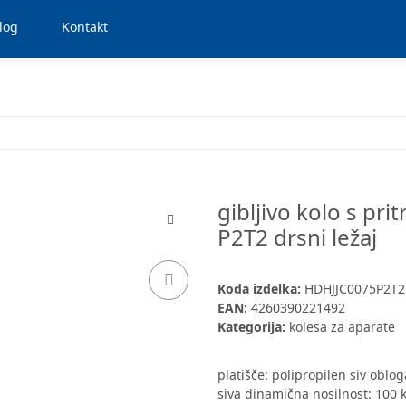
log
Kontakt
gibljivo kolo s pri
P2T2 drsni ležaj
Koda izdelka:
HDHJJC0075P2T
EAN:
4260390221492
Kategorija:
kolesa za aparate
platišče: polipropilen siv obl
siva dinamična nosilnost: 100 