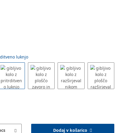
trditveno luknjo
pcs
Dodaj v košarico