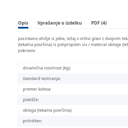
Opis
Vprašanje o izdelku
PDF (4)
pocinkano ohišje iz jekla, ležaj v vrtlivi glavi z dvojnim t
(tekalna površina) iz polipropilen siv / material obloge 
pokrovov
dinamična nosilnost (kg):
standard testiranja:
premer kolesa:
platišče:
obloga (tekalna površina):
pritrditev: