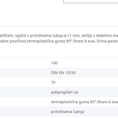
ekališčem, vijačiti z pritrditvena luknja ø 11 mm, ohišje z debelino 
(tekalne površine) termoplastična guma 95° Shore A siva, širina pest
100
DIN EN 12530
75
polipropilen siv
termoplastična guma 95° Shore A siv
pritrditvena luknja