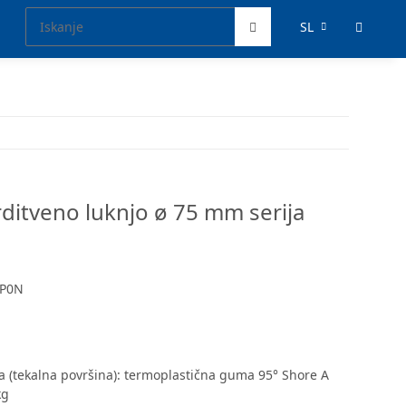
SL
trditveno luknjo ø 75 mm serija
2P0N
oga (tekalna površina): termoplastična guma 95° Shore A
kg