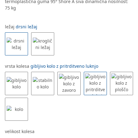
termoplastična guma 95° Shore A siva dinamična nosilnost:
75 kg
ležaj
drsni ležaj
vrsta kolesa
gibljivo kolo z pritrditveno luknjo
velikost kolesa