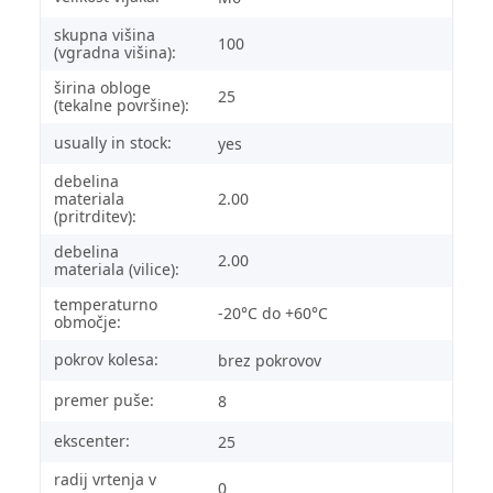
skupna višina
100
(vgradna višina):
širina obloge
25
(tekalne površine):
usually in stock:
yes
debelina
materiala
2.00
(pritrditev):
debelina
2.00
materiala (vilice):
temperaturno
-20°C do +60°C
območje:
pokrov kolesa:
brez pokrovov
premer puše:
8
ekscenter:
25
radij vrtenja v
0