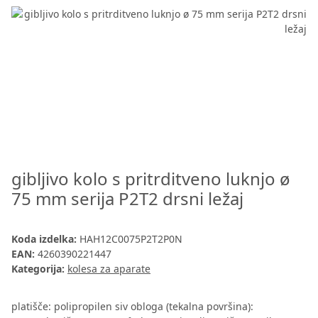
gibljivo kolo s pritrditveno luknjo ø
75 mm serija P2T2 drsni ležaj
Koda izdelka:
HAH12C0075P2T2P0N
EAN:
4260390221447
Kategorija:
kolesa za aparate
platišče: polipropilen siv obloga (tekalna površina):