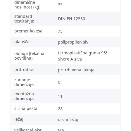
dinamična
75
nosilnost (kg):
standard
DIN EN 12530
testiranja:
premer kolesa:
75
platišče:
polipropilen siv
termoplastična guma 95°
obloga (tekalna
površina):
Shore A siva
pritrditev:
pritrditvena luknja
zunanje
0
dimenzije:
montažna
11
dimenzija:
širina pesta:
28
ležaj:
drsni ležaj
velikost vijaka:
M6