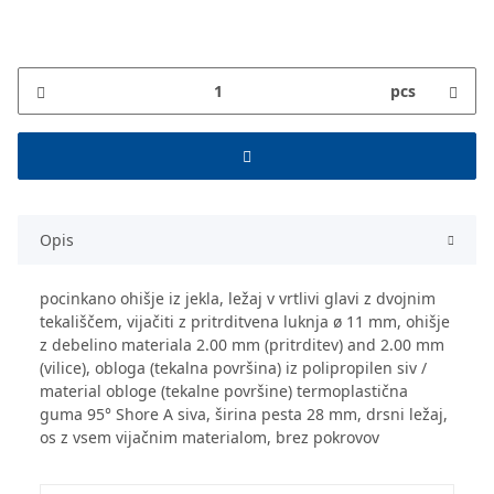
pcs
Opis
pocinkano ohišje iz jekla, ležaj v vrtlivi glavi z dvojnim
tekališčem, vijačiti z pritrditvena luknja ø 11 mm, ohišje
z debelino materiala 2.00 mm (pritrditev) and 2.00 mm
(vilice), obloga (tekalna površina) iz polipropilen siv /
material obloge (tekalne površine) termoplastična
guma 95° Shore A siva, širina pesta 28 mm, drsni ležaj,
os z vsem vijačnim materialom, brez pokrovov