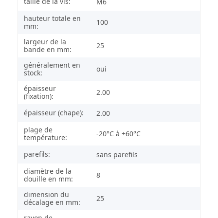
taille de la vis:
M6
hauteur totale en
100
mm:
largeur de la
25
bande en mm:
généralement en
oui
stock:
épaisseur
2.00
(fixation):
épaisseur (chape):
2.00
plage de
-20°C à +60°C
température:
parefils:
sans parefils
diamètre de la
8
douille en mm:
dimension du
25
décalage en mm:
rayon de