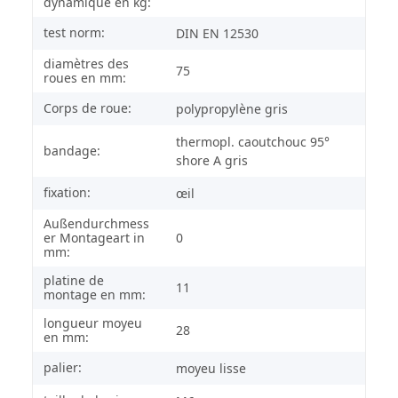
dynamique en kg:
test norm:
DIN EN 12530
diamètres des
75
roues en mm:
Corps de roue:
polypropylène gris
thermopl. caoutchouc 95°
bandage:
shore A gris
fixation:
œil
Außendurchmess
er Montageart in
0
mm:
platine de
11
montage en mm:
longueur moyeu
28
en mm:
palier:
moyeu lisse