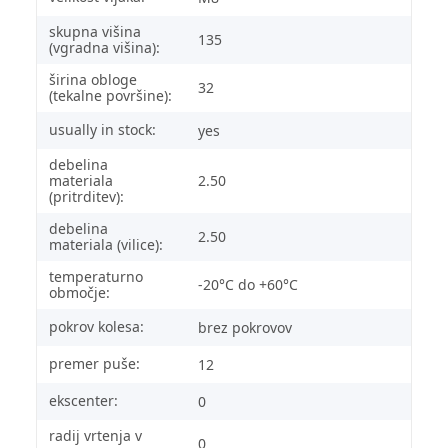
skupna višina
135
(vgradna višina):
širina obloge
32
(tekalne površine):
usually in stock:
yes
debelina
materiala
2.50
(pritrditev):
debelina
2.50
materiala (vilice):
temperaturno
-20°C do +60°C
območje:
pokrov kolesa:
brez pokrovov
premer puše:
12
ekscenter:
0
radij vrtenja v
0