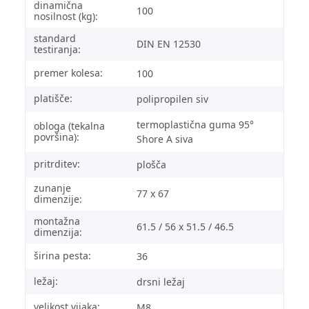
dinamična
100
nosilnost (kg):
standard
DIN EN 12530
testiranja:
premer kolesa:
100
platišče:
polipropilen siv
termoplastična guma 95°
obloga (tekalna
površina):
Shore A siva
pritrditev:
plošča
zunanje
77 x 67
dimenzije:
montažna
61.5 / 56 x 51.5 / 46.5
dimenzija:
širina pesta:
36
ležaj:
drsni ležaj
velikost vijaka:
M8