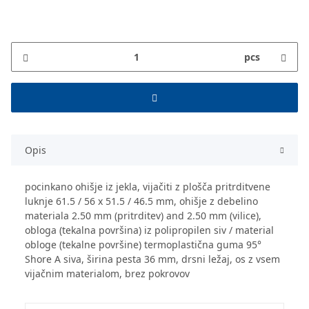
pcs
Opis
pocinkano ohišje iz jekla, vijačiti z plošča pritrditvene
luknje 61.5 / 56 x 51.5 / 46.5 mm, ohišje z debelino
materiala 2.50 mm (pritrditev) and 2.50 mm (vilice),
obloga (tekalna površina) iz polipropilen siv / material
obloge (tekalne površine) termoplastična guma 95°
Shore A siva, širina pesta 36 mm, drsni ležaj, os z vsem
vijačnim materialom, brez pokrovov