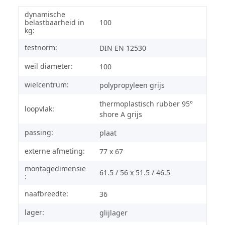
dynamische
belastbaarheid in
100
kg:
testnorm:
DIN EN 12530
weil diameter:
100
wielcentrum:
polypropyleen grijs
thermoplastisch rubber 95°
loopvlak:
shore A grijs
passing:
plaat
externe afmeting:
77 x 67
montagedimensie
61.5 / 56 x 51.5 / 46.5
:
naafbreedte:
36
lager:
glijlager