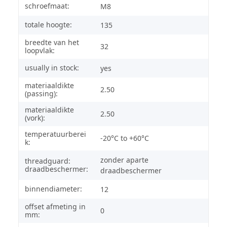
schroefmaat:
M8
totale hoogte:
135
breedte van het
32
loopvlak:
usually in stock:
yes
materiaaldikte
2.50
(passing):
materiaaldikte
2.50
(vork):
temperatuurberei
-20°C to +60°C
k:
zonder aparte
threadguard:
draadbeschermer:
draadbeschermer
binnendiameter:
12
offset afmeting in
0
mm: