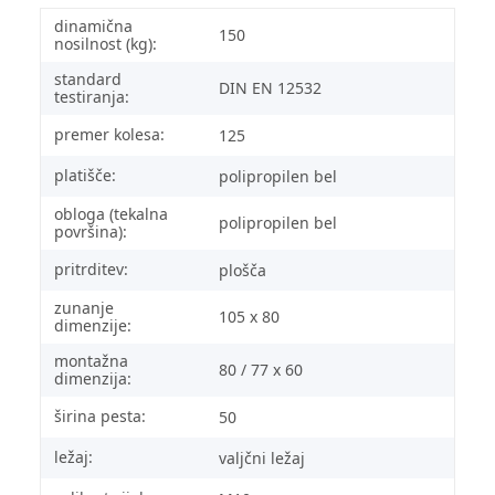
dinamična
150
nosilnost (kg):
standard
DIN EN 12532
testiranja:
premer kolesa:
125
platišče:
polipropilen bel
obloga (tekalna
polipropilen bel
površina):
pritrditev:
plošča
zunanje
105 x 80
dimenzije:
montažna
80 / 77 x 60
dimenzija:
širina pesta:
50
ležaj:
valjčni ležaj