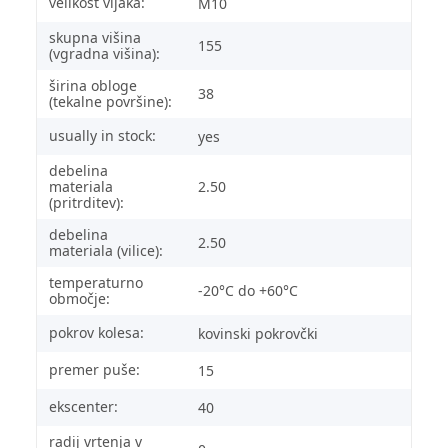
velikost vijaka:
M10
skupna višina
155
(vgradna višina):
širina obloge
38
(tekalne površine):
usually in stock:
yes
debelina
materiala
2.50
(pritrditev):
debelina
2.50
materiala (vilice):
temperaturno
-20°C do +60°C
območje:
pokrov kolesa:
kovinski pokrovčki
premer puše:
15
ekscenter:
40
radij vrtenja v