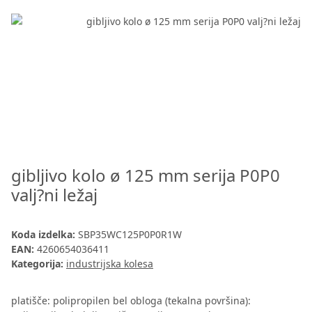
gibljivo kolo ø 125 mm serija P0P0
valj?ni ležaj
Koda izdelka:
SBP35WC125P0P0R1W
EAN:
4260654036411
Kategorija:
industrijska kolesa
platišče: polipropilen bel obloga (tekalna površina):