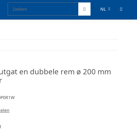
NL
utgat en dubbele rem ø 200 mm
r
0P0R1W
ielen
t