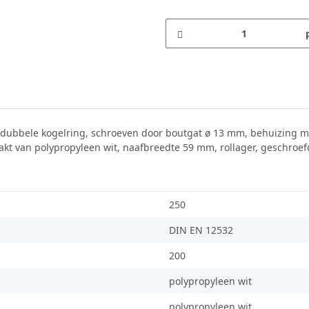
 dubbele kogelring, schroeven door boutgat ø 13 mm, behuizing me
t van polypropyleen wit, naafbreedte 59 mm, rollager, geschroefde 
250
DIN EN 12532
200
polypropyleen wit
polypropyleen wit