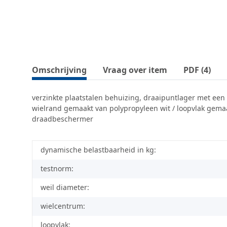
Omschrijving
Vraag over item
PDF (4)
verzinkte plaatstalen behuizing, draaipuntlager met een
wielrand gemaakt van polypropyleen wit / loopvlak gemaak
draadbeschermer
dynamische belastbaarheid in kg:
testnorm:
weil diameter:
wielcentrum:
loopvlak: