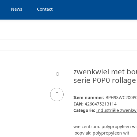
News
Contact
zwenkwiel met bo
serie P0P0 rollage
Item nummer:
BPH98WC200P
EAN:
4260475213114
Categorie:
Industriële zwenkw
wielcentrum: polypropyleen wi
loopvlak: polypropyleen wit