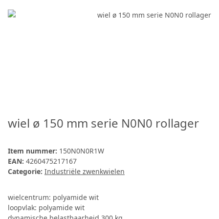
wiel ø 150 mm serie N0N0 rollager
Item nummer:
150N0N0R1W
EAN:
4260475217167
Categorie:
Industriële zwenkwielen
wielcentrum: polyamide wit
loopvlak: polyamide wit
dynamische belastbaarheid 300 kg