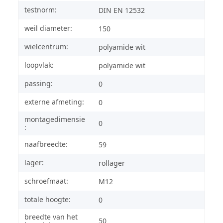
testnorm:
DIN EN 12532
weil diameter:
150
wielcentrum:
polyamide wit
loopvlak:
polyamide wit
passing:
0
externe afmeting:
0
montagedimensie
0
:
naafbreedte:
59
lager:
rollager
schroefmaat:
M12
totale hoogte:
0
breedte van het
50