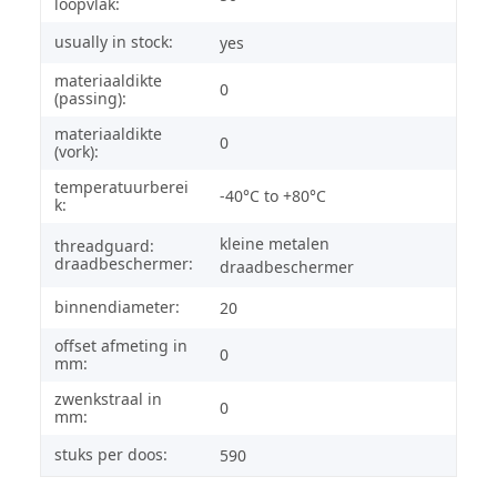
loopvlak:
usually in stock:
yes
materiaaldikte
0
(passing):
materiaaldikte
0
(vork):
temperatuurberei
-40°C to +80°C
k:
kleine metalen
threadguard:
draadbeschermer:
draadbeschermer
binnendiameter:
20
offset afmeting in
0
mm:
zwenkstraal in
0
mm:
stuks per doos:
590