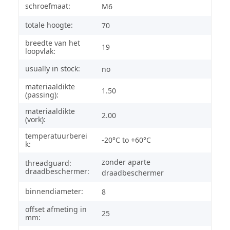
schroefmaat:
M6
totale hoogte:
70
breedte van het
19
loopvlak:
usually in stock:
no
materiaaldikte
1.50
(passing):
materiaaldikte
2.00
(vork):
temperatuurberei
-20°C to +60°C
k:
zonder aparte
threadguard:
draadbeschermer:
draadbeschermer
binnendiameter:
8
offset afmeting in
25
mm: