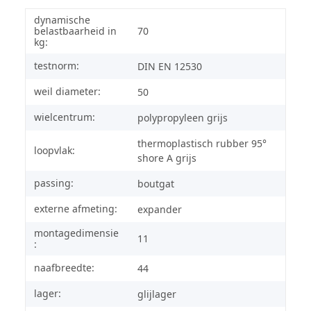
dynamische
belastbaarheid in
70
kg:
testnorm:
DIN EN 12530
weil diameter:
50
wielcentrum:
polypropyleen grijs
thermoplastisch rubber 95°
loopvlak:
shore A grijs
passing:
boutgat
externe afmeting:
expander
montagedimensie
11
:
naafbreedte:
44
lager:
glijlager