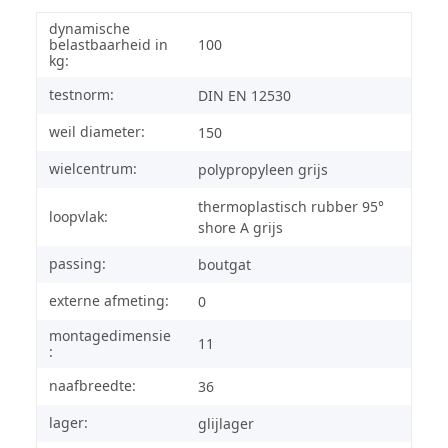
dynamische
belastbaarheid in
100
kg:
testnorm:
DIN EN 12530
weil diameter:
150
wielcentrum:
polypropyleen grijs
thermoplastisch rubber 95°
loopvlak:
shore A grijs
passing:
boutgat
externe afmeting:
0
montagedimensie
11
:
naafbreedte:
36
lager:
glijlager