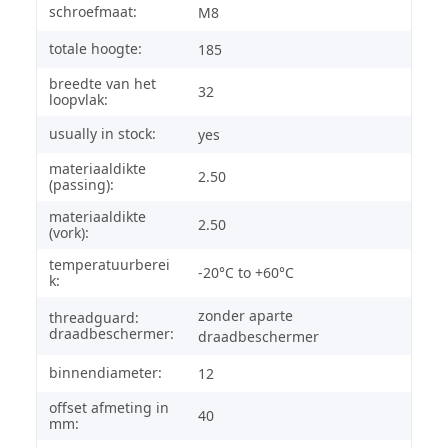
schroefmaat:
M8
totale hoogte:
185
breedte van het
32
loopvlak:
usually in stock:
yes
materiaaldikte
2.50
(passing):
materiaaldikte
2.50
(vork):
temperatuurberei
-20°C to +60°C
k:
zonder aparte
threadguard:
draadbeschermer:
draadbeschermer
binnendiameter:
12
offset afmeting in
40
mm: