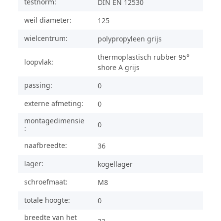
testnorm:
DIN EN 12530
weil diameter:
125
wielcentrum:
polypropyleen grijs
thermoplastisch rubber 95°
loopvlak:
shore A grijs
passing:
0
externe afmeting:
0
montagedimensie
0
:
naafbreedte:
36
lager:
kogellager
schroefmaat:
M8
totale hoogte:
0
breedte van het