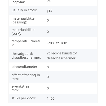
32
loopvlak:
usually in stock:
yes
materiaaldikte
0
(passing):
materiaaldikte
0
(vork):
temperatuurberei
-20°C to +60°C
k:
volledige kunststof
threadguard:
draadbeschermer:
draadbeschermer
binnendiameter:
8
offset afmeting in
0
mm:
zwenkstraal in
0
mm:
stuks per doos:
1400