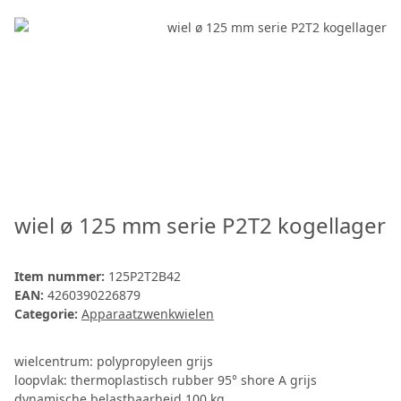
wiel ø 125 mm serie P2T2 kogellager
Item nummer:
125P2T2B42
EAN:
4260390226879
Categorie:
Apparaatzwenkwielen
wielcentrum: polypropyleen grijs
loopvlak: thermoplastisch rubber 95° shore A grijs
dynamische belastbaarheid 100 kg