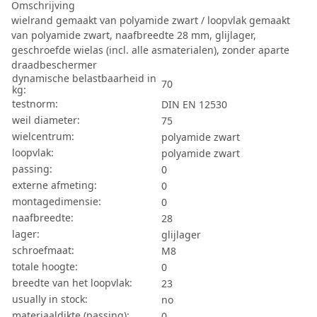
Omschrijving
wielrand gemaakt van polyamide zwart / loopvlak gemaakt
van polyamide zwart, naafbreedte 28 mm, glijlager,
geschroefde wielas (incl. alle asmaterialen), zonder aparte
draadbeschermer
dynamische belastbaarheid in
70
kg:
testnorm:
DIN EN 12530
weil diameter:
75
wielcentrum:
polyamide zwart
loopvlak:
polyamide zwart
passing:
0
externe afmeting:
0
montagedimensie:
0
naafbreedte:
28
lager:
glijlager
schroefmaat:
M8
totale hoogte:
0
breedte van het loopvlak:
23
usually in stock:
no
materiaaldikte (passing):
0