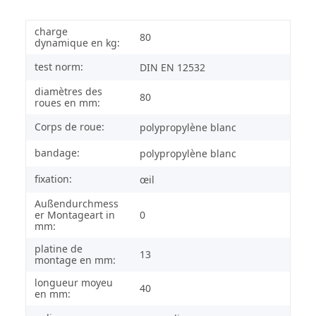
charge
80
dynamique en kg:
test norm:
DIN EN 12532
diamètres des
80
roues en mm:
Corps de roue:
polypropylène blanc
bandage:
polypropylène blanc
fixation:
œil
Außendurchmess
er Montageart in
0
mm:
platine de
13
montage en mm:
longueur moyeu
40
en mm: