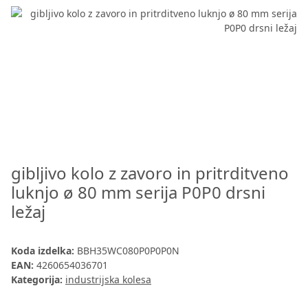
gibljivo kolo z zavoro in pritrditveno
luknjo ø 80 mm serija P0P0 drsni
ležaj
Koda izdelka:
BBH35WC080P0P0P0N
EAN:
4260654036701
Kategorija:
industrijska kolesa