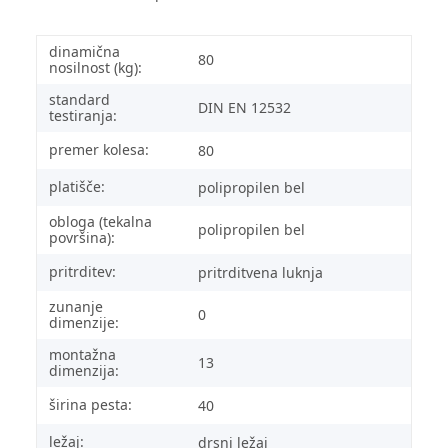
dinamična
80
nosilnost (kg):
standard
DIN EN 12532
testiranja:
premer kolesa:
80
platišče:
polipropilen bel
obloga (tekalna
polipropilen bel
površina):
pritrditev:
pritrditvena luknja
zunanje
0
dimenzije:
montažna
13
dimenzija:
širina pesta:
40
ležaj:
drsni ležaj