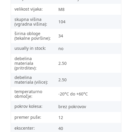
velikost vijaka:
M8
skupna višina
104
(vgradna višina):
širina obloge
34
(tekalne površine):
usually in stock:
no
debelina
materiala
2.50
(pritrditev):
debelina
2.50
materiala (vilice):
temperaturno
-20°C do +60°C
območje:
pokrov kolesa:
brez pokrovov
premer puše:
12
ekscenter:
40