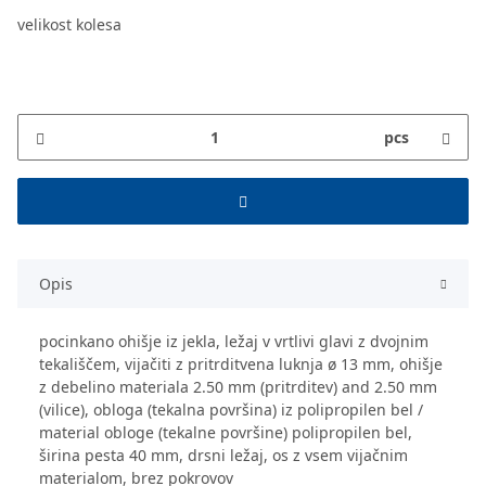
velikost kolesa
pcs
Opis
pocinkano ohišje iz jekla, ležaj v vrtlivi glavi z dvojnim
tekališčem, vijačiti z pritrditvena luknja ø 13 mm, ohišje
z debelino materiala 2.50 mm (pritrditev) and 2.50 mm
(vilice), obloga (tekalna površina) iz polipropilen bel /
material obloge (tekalne površine) polipropilen bel,
širina pesta 40 mm, drsni ležaj, os z vsem vijačnim
materialom, brez pokrovov