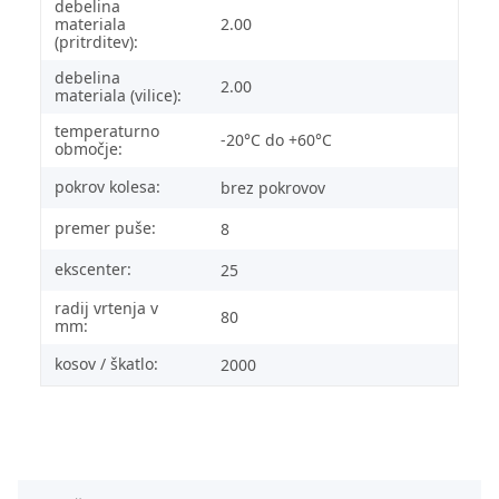
debelina
materiala
2.00
(pritrditev):
debelina
2.00
materiala (vilice):
temperaturno
-20°C do +60°C
območje:
pokrov kolesa:
brez pokrovov
premer puše:
8
ekscenter:
25
radij vrtenja v
80
mm:
kosov / škatlo:
2000