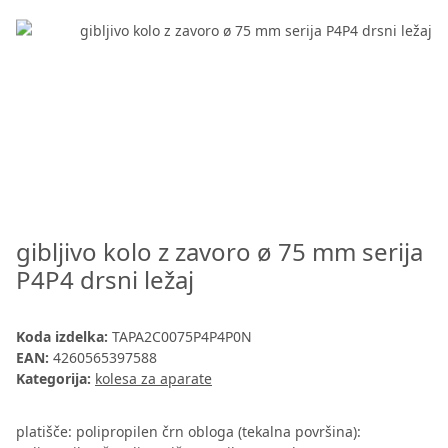
gibljivo kolo z zavoro ø 75 mm serija
P4P4 drsni ležaj
Koda izdelka:
TAPA2C0075P4P4P0N
EAN:
4260565397588
Kategorija:
kolesa za aparate
platišče: polipropilen črn obloga (tekalna površina):