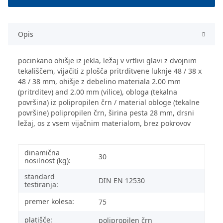
Opis
pocinkano ohišje iz jekla, ležaj v vrtlivi glavi z dvojnim
tekališčem, vijačiti z plošča pritrditvene luknje 48 / 38 x
48 / 38 mm, ohišje z debelino materiala 2.00 mm
(pritrditev) and 2.00 mm (vilice), obloga (tekalna
površina) iz polipropilen črn / material obloge (tekalne
površine) polipropilen črn, širina pesta 28 mm, drsni
ležaj, os z vsem vijačnim materialom, brez pokrovov
dinamična
30
nosilnost (kg):
standard
DIN EN 12530
testiranja:
premer kolesa:
75
platišče:
polipropilen črn