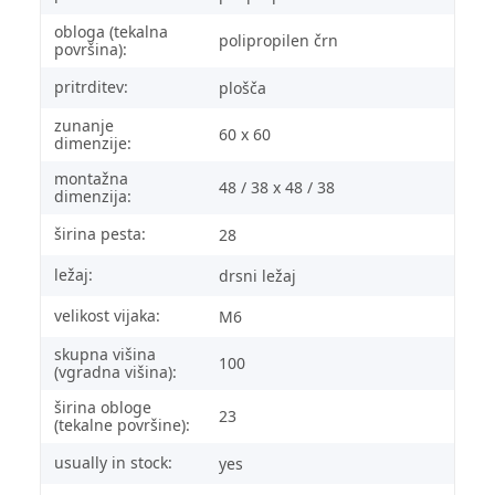
obloga (tekalna
polipropilen črn
površina):
pritrditev:
plošča
zunanje
60 x 60
dimenzije:
montažna
48 / 38 x 48 / 38
dimenzija:
širina pesta:
28
ležaj:
drsni ležaj
velikost vijaka:
M6
skupna višina
100
(vgradna višina):
širina obloge
23
(tekalne površine):
usually in stock:
yes