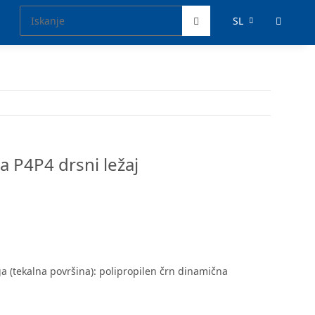
SL
a P4P4 drsni ležaj
ga (tekalna površina): polipropilen črn dinamična