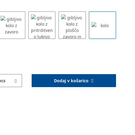
pcs
Dodaj v košarico