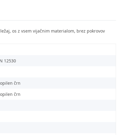
i ležaj, os z vsem vijačnim materialom, brez pokrovov
N 12530
ropilen črn
ropilen črn