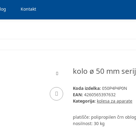
log
Kontakt
kolo ø 50 mm serij
Koda izdelka:
050P4P4P0N
EAN:
4260565397632
Kategorija:
kolesa za aparate
platišče: polipropilen črn oblo
nosilnost: 30 kg