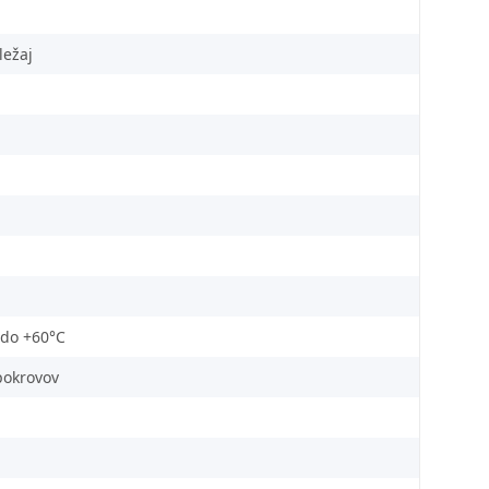
ležaj
 do +60°C
pokrovov