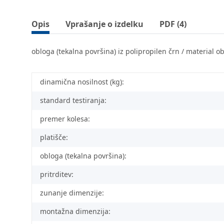
Opis
Vprašanje o izdelku
PDF (4)
obloga (tekalna površina) iz polipropilen črn / material o
dinamična nosilnost (kg):
standard testiranja:
premer kolesa:
platišče:
obloga (tekalna površina):
pritrditev:
zunanje dimenzije:
montažna dimenzija: