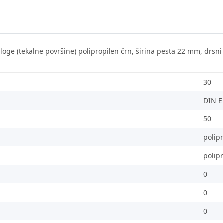
bloge (tekalne površine) polipropilen črn, širina pesta 22 mm, drsn
30
DIN E
50
polip
polip
0
0
0