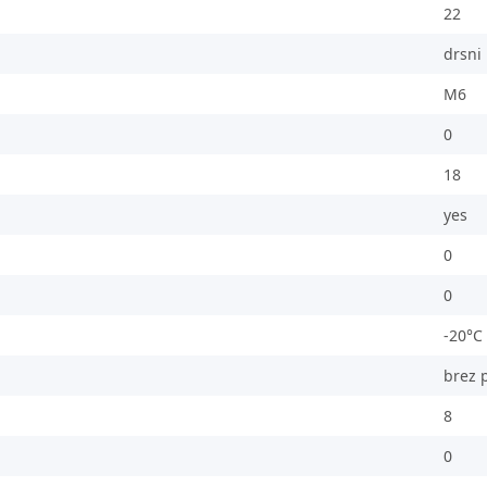
22
drsni 
M6
0
18
yes
0
0
-20°C
brez 
8
0