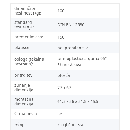
dinamična
100
nosilnost (kg):
standard
DIN EN 12530
testiranja:
premer kolesa:
150
platišče:
polipropilen siv
termoplastična guma 95°
obloga (tekalna
površina):
Shore A siva
pritrditev:
plošča
zunanje
77 x 67
dimenzije:
montažna
61.5 / 56 x 51.5 / 46.5
dimenzija:
širina pesta:
36
ležaj:
kroglični ležaj