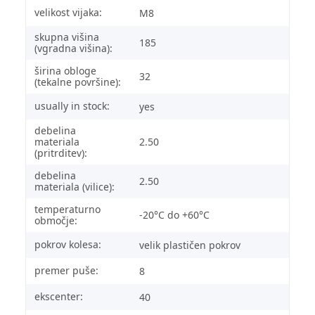
velikost vijaka:
M8
skupna višina
185
(vgradna višina):
širina obloge
32
(tekalne površine):
usually in stock:
yes
debelina
materiala
2.50
(pritrditev):
debelina
2.50
materiala (vilice):
temperaturno
-20°C do +60°C
območje:
pokrov kolesa:
velik plastičen pokrov
premer puše:
8
ekscenter:
40