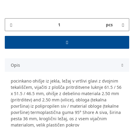
pcs
Opis
pocinkano ohišje iz jekla, ležaj v vrtlivi glavi z dvojnim
tekališčem, vijačiti z plošča pritrditvene luknje 61.5 / 56
x 51.5 / 46.5 mm, ohišje z debelino materiala 2.50 mm
(pritrditev) and 2.50 mm (vilice), obloga (tekalna
površina) iz polipropilen siv / material obloge (tekalne
površine) termoplastična guma 95° Shore A siva, širina
pesta 36 mm, kroglični ležaj, os z vsem vijačnim
materialom, velik plastičen pokrov