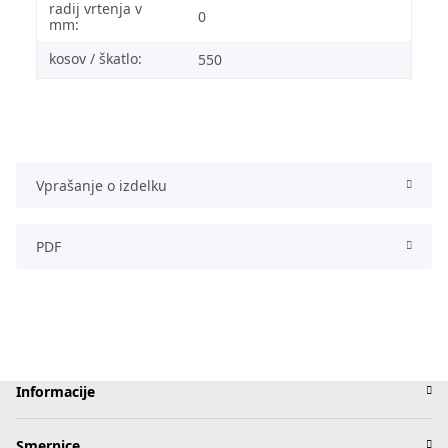
radij vrtenja v
0
mm:
kosov / škatlo:
550
Vprašanje o izdelku
PDF
Informacije
Smernice