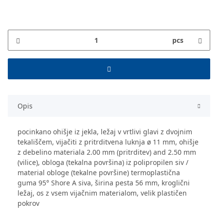
pcs
Opis
pocinkano ohišje iz jekla, ležaj v vrtlivi glavi z dvojnim
tekališčem, vijačiti z pritrditvena luknja ø 11 mm, ohišje
z debelino materiala 2.00 mm (pritrditev) and 2.50 mm
(vilice), obloga (tekalna površina) iz polipropilen siv /
material obloge (tekalne površine) termoplastična
guma 95° Shore A siva, širina pesta 56 mm, kroglični
ležaj, os z vsem vijačnim materialom, velik plastičen
pokrov