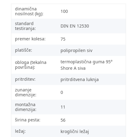
dinamična
100
nosilnost (kg):
standard
DIN EN 12530
testiranja:
premer kolesa:
75
platišče:
polipropilen siv
termoplastična guma 95°
obloga (tekalna
površina):
Shore A siva
pritrditev:
pritrditvena luknja
zunanje
0
dimenzije:
montažna
11
dimenzija:
širina pesta:
56
ležaj:
kroglični ležaj