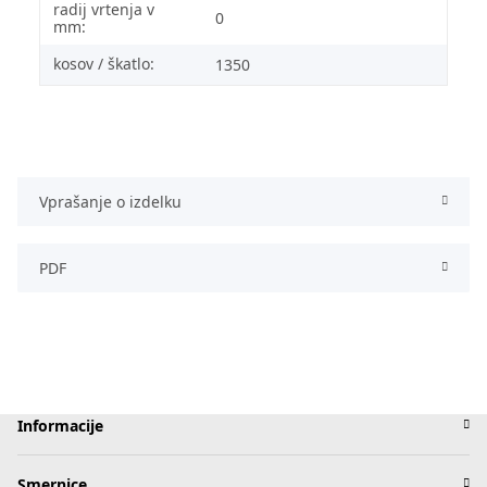
radij vrtenja v
0
mm:
kosov / škatlo:
1350
Vprašanje o izdelku
PDF
Informacije
Smernice