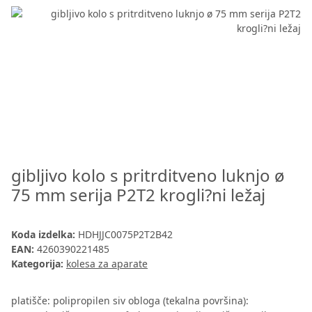
gibljivo kolo s pritrditveno luknjo ø
75 mm serija P2T2 krogli?ni ležaj
Koda izdelka:
HDHJJC0075P2T2B42
EAN:
4260390221485
Kategorija:
kolesa za aparate
platišče: polipropilen siv obloga (tekalna površina):