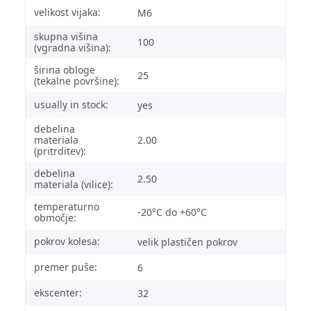
velikost vijaka:
M6
skupna višina
100
(vgradna višina):
širina obloge
25
(tekalne površine):
usually in stock:
yes
debelina
materiala
2.00
(pritrditev):
debelina
2.50
materiala (vilice):
temperaturno
-20°C do +60°C
območje:
pokrov kolesa:
velik plastičen pokrov
premer puše:
6
ekscenter:
32