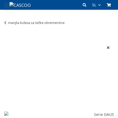
SL
manjša kolesa za težke obremenitve