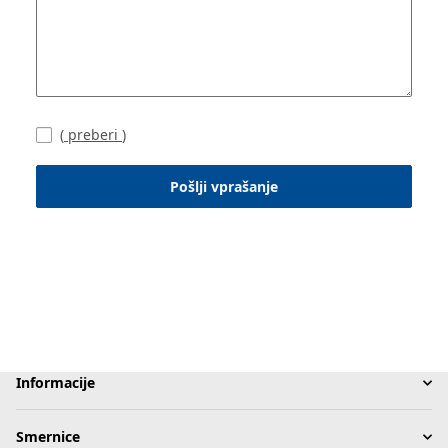
(
preberi
)
Pošlji vprašanje
Informacije
Smernice