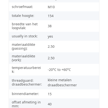
schroefmaat:
M10
totale hoogte:
154
breedte van het
38
loopvlak:
usually in stock:
yes
materiaaldikte
2.50
(passing):
materiaaldikte
2.50
(vork):
temperatuurberei
-20°C to +60°C
k:
kleine metalen
threadguard:
draadbeschermer:
draadbeschermer
binnendiameter:
15
offset afmeting in
40
mm: