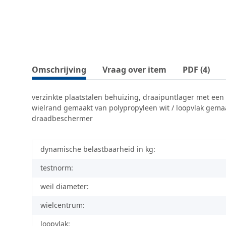
Omschrijving
Vraag over item
PDF (4)
verzinkte plaatstalen behuizing, draaipuntlager met een
wielrand gemaakt van polypropyleen wit / loopvlak gemaak
draadbeschermer
dynamische belastbaarheid in kg:
testnorm:
weil diameter:
wielcentrum:
loopvlak: