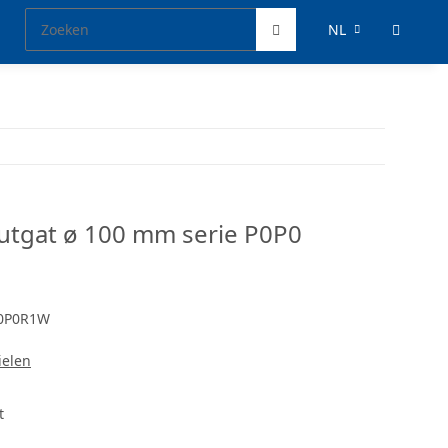
NL
utgat ø 100 mm serie P0P0
0P0R1W
ielen
t