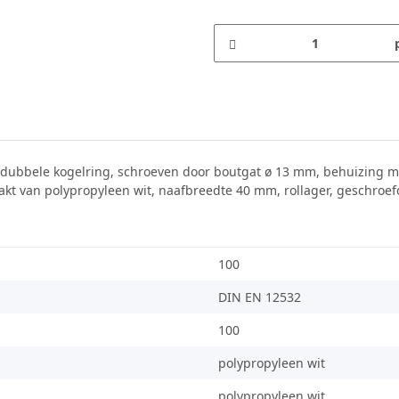
 dubbele kogelring, schroeven door boutgat ø 13 mm, behuizing me
t van polypropyleen wit, naafbreedte 40 mm, rollager, geschroefde 
100
DIN EN 12532
100
polypropyleen wit
polypropyleen wit