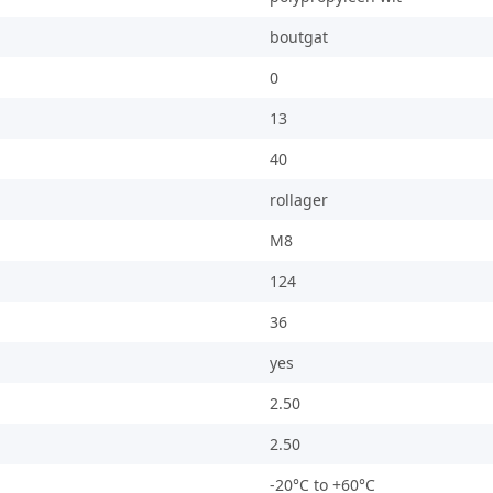
boutgat
0
13
40
rollager
M8
124
36
yes
2.50
2.50
-20°C to +60°C