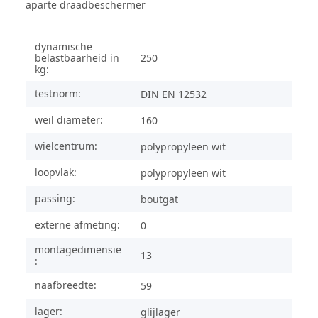
aparte draadbeschermer
dynamische
belastbaarheid in
250
kg:
testnorm:
DIN EN 12532
weil diameter:
160
wielcentrum:
polypropyleen wit
loopvlak:
polypropyleen wit
passing:
boutgat
externe afmeting:
0
montagedimensie
13
:
naafbreedte:
59
lager:
glijlager