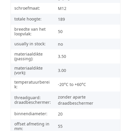
schroefmaat:
M12
totale hoogte:
189
breedte van het
50
loopvlak:
usually in stock:
no
materiaaldikte
3.50
(passing):
materiaaldikte
3.00
(vork):
temperatuurberei
-20°C to +60°C
k:
zonder aparte
threadguard:
draadbeschermer:
draadbeschermer
binnendiameter:
20
offset afmeting in
55
mm: