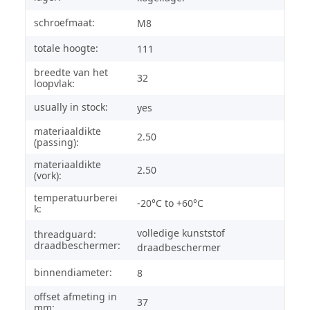
schroefmaat:
M8
totale hoogte:
111
breedte van het
32
loopvlak:
usually in stock:
yes
materiaaldikte
2.50
(passing):
materiaaldikte
2.50
(vork):
temperatuurberei
-20°C to +60°C
k:
volledige kunststof
threadguard:
draadbeschermer:
draadbeschermer
binnendiameter:
8
offset afmeting in
37
mm: