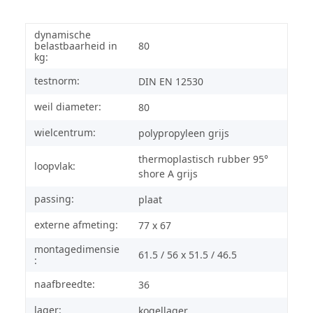
dynamische
belastbaarheid in
80
kg:
testnorm:
DIN EN 12530
weil diameter:
80
wielcentrum:
polypropyleen grijs
thermoplastisch rubber 95°
loopvlak:
shore A grijs
passing:
plaat
externe afmeting:
77 x 67
montagedimensie
61.5 / 56 x 51.5 / 46.5
:
naafbreedte:
36
lager:
kogellager