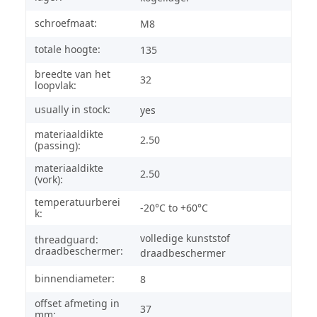
schroefmaat:
M8
totale hoogte:
135
breedte van het
32
loopvlak:
usually in stock:
yes
materiaaldikte
2.50
(passing):
materiaaldikte
2.50
(vork):
temperatuurberei
-20°C to +60°C
k:
volledige kunststof
threadguard:
draadbeschermer:
draadbeschermer
binnendiameter:
8
offset afmeting in
37
mm: