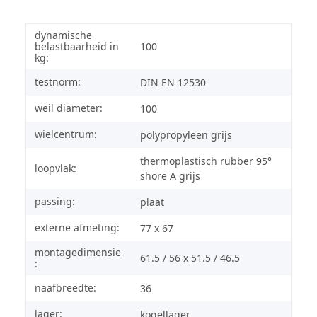
dynamische
belastbaarheid in
100
kg:
testnorm:
DIN EN 12530
weil diameter:
100
wielcentrum:
polypropyleen grijs
thermoplastisch rubber 95°
loopvlak:
shore A grijs
passing:
plaat
externe afmeting:
77 x 67
montagedimensie
61.5 / 56 x 51.5 / 46.5
:
naafbreedte:
36
lager:
kogellager