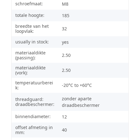
schroefmaat:
M8
totale hoogte:
185
breedte van het
32
loopvlak:
usually in stock:
yes
materiaaldikte
2.50
(passing):
materiaaldikte
2.50
(vork):
temperatuurberei
-20°C to +60°C
k:
zonder aparte
threadguard:
draadbeschermer:
draadbeschermer
binnendiameter:
12
offset afmeting in
40
mm: