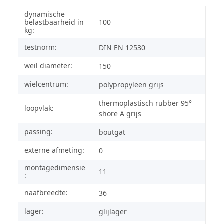
dynamische
belastbaarheid in
100
kg:
testnorm:
DIN EN 12530
weil diameter:
150
wielcentrum:
polypropyleen grijs
thermoplastisch rubber 95°
loopvlak:
shore A grijs
passing:
boutgat
externe afmeting:
0
montagedimensie
11
:
naafbreedte:
36
lager:
glijlager