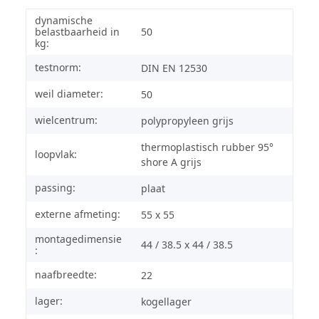
dynamische
belastbaarheid in
50
kg:
testnorm:
DIN EN 12530
weil diameter:
50
wielcentrum:
polypropyleen grijs
thermoplastisch rubber 95°
loopvlak:
shore A grijs
passing:
plaat
externe afmeting:
55 x 55
montagedimensie
44 / 38.5 x 44 / 38.5
:
naafbreedte:
22
lager:
kogellager