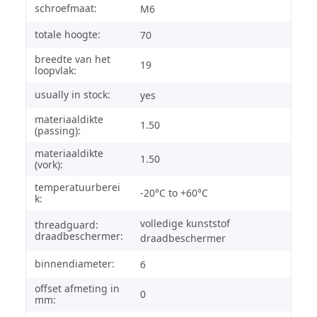
schroefmaat:
M6
totale hoogte:
70
breedte van het
19
loopvlak:
usually in stock:
yes
materiaaldikte
1.50
(passing):
materiaaldikte
1.50
(vork):
temperatuurberei
-20°C to +60°C
k:
volledige kunststof
threadguard:
draadbeschermer:
draadbeschermer
binnendiameter:
6
offset afmeting in
0
mm: