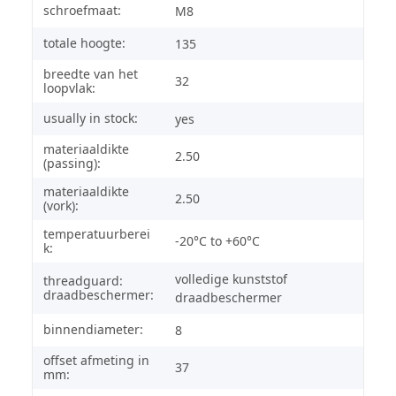
schroefmaat:
M8
totale hoogte:
135
breedte van het
32
loopvlak:
usually in stock:
yes
materiaaldikte
2.50
(passing):
materiaaldikte
2.50
(vork):
temperatuurberei
-20°C to +60°C
k:
volledige kunststof
threadguard:
draadbeschermer:
draadbeschermer
binnendiameter:
8
offset afmeting in
37
mm: