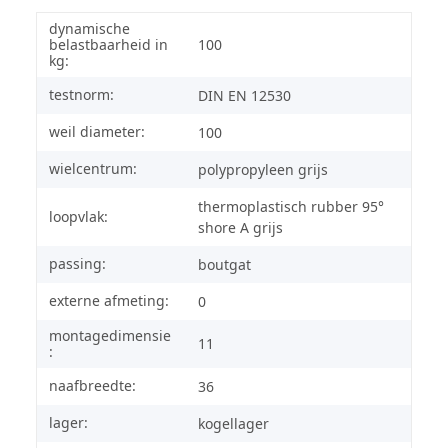
dynamische
belastbaarheid in
100
kg:
testnorm:
DIN EN 12530
weil diameter:
100
wielcentrum:
polypropyleen grijs
thermoplastisch rubber 95°
loopvlak:
shore A grijs
passing:
boutgat
externe afmeting:
0
montagedimensie
11
:
naafbreedte:
36
lager:
kogellager