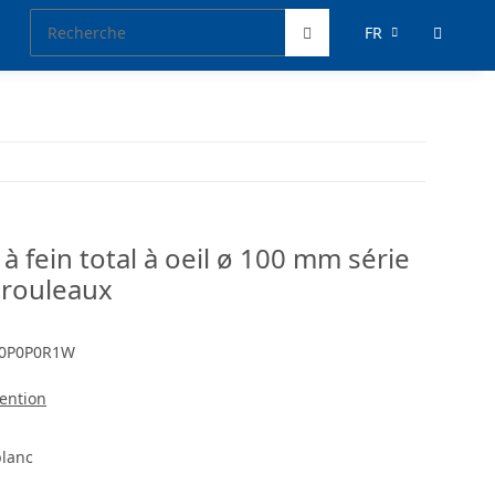
FR
à fein total à oeil ø 100 mm série
 rouleaux
0P0P0R1W
ention
blanc