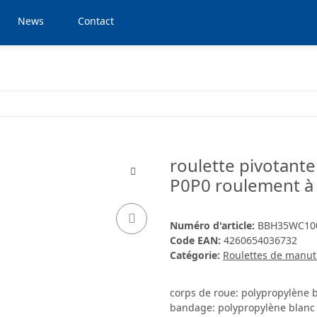
News
Contact
roulette pivotante 
P0P0 roulement à
Numéro d'article:
BBH35WC10
Code EAN:
4260654036732
Catégorie:
Roulettes de manut
corps de roue: polypropylène 
bandage: polypropylène blanc