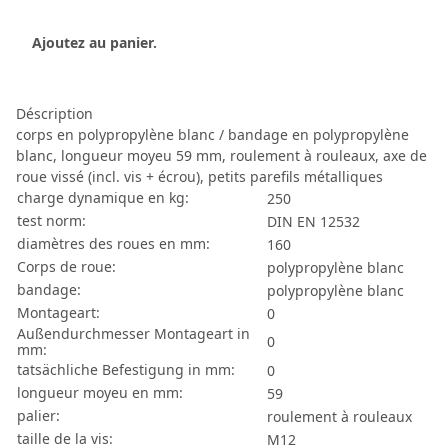
Ajoutez au panier.
Déscription
corps en polypropylène blanc / bandage en polypropylène
blanc, longueur moyeu 59 mm, roulement à rouleaux, axe de
roue vissé (incl. vis + écrou), petits parefils métalliques
charge dynamique en kg:
250
test norm:
DIN EN 12532
diamètres des roues en mm:
160
Corps de roue:
polypropylène blanc
bandage:
polypropylène blanc
Montageart:
0
Außendurchmesser Montageart in
0
mm:
tatsächliche Befestigung in mm:
0
longueur moyeu en mm:
59
palier:
roulement à rouleaux
taille de la vis:
M12