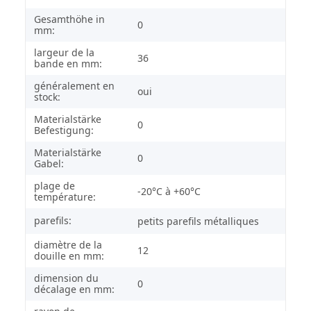
Gesamthöhe in
0
mm:
largeur de la
36
bande en mm:
généralement en
oui
stock:
Materialstärke
0
Befestigung:
Materialstärke
0
Gabel:
plage de
-20°C à +60°C
température:
parefils:
petits parefils métalliques
diamètre de la
12
douille en mm:
dimension du
0
décalage en mm: