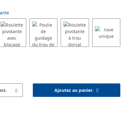
tante
pcs
Ajoutez au panier.