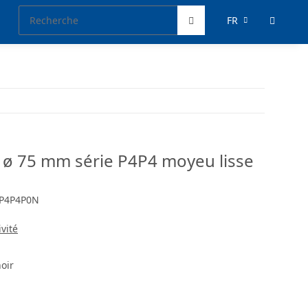
FR
e ø 75 mm série P4P4 moyeu lisse
P4P4P0N
ivité
oir