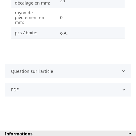
25
décalage en mm:
rayon de
pivotement en
0
mm:
pcs / boîte:
o.A.
Question sur l'article
PDF
Informations