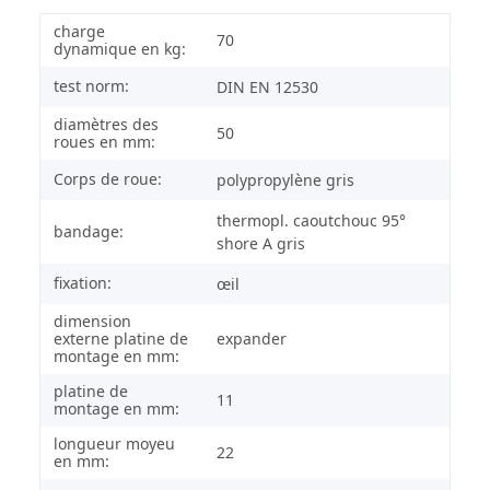
charge
70
dynamique en kg:
test norm:
DIN EN 12530
diamètres des
50
roues en mm:
Corps de roue:
polypropylène gris
thermopl. caoutchouc 95°
bandage:
shore A gris
fixation:
œil
dimension
externe platine de
expander
montage en mm:
platine de
11
montage en mm:
longueur moyeu
22
en mm: