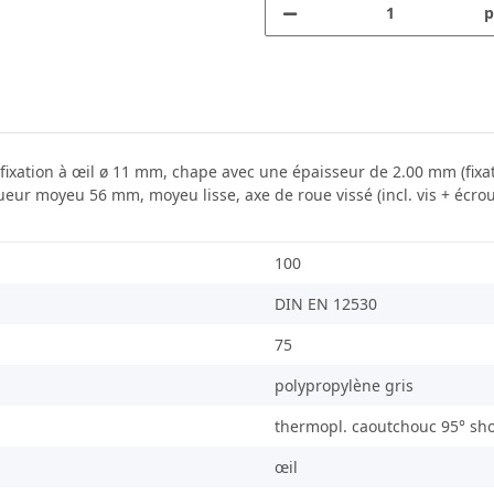
p
 fixation à œil ø 11 mm, chape avec une épaisseur de 2.00 mm (fixat
ur moyeu 56 mm, moyeu lisse, axe de roue vissé (incl. vis + écrou)
100
DIN EN 12530
75
polypropylène gris
thermopl. caoutchouc 95° sho
œil