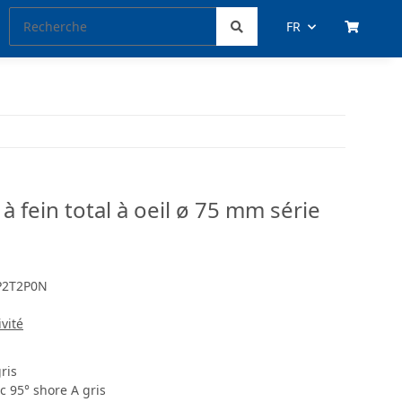
FR
à fein total à oeil ø 75 mm série
P2T2P0N
ivité
ris
 95° shore A gris