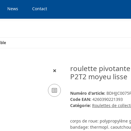
News
Contact
uble
roulette pivotante 
P2T2 moyeu lisse
Numéro d'article:
BDHJJC0075
Code EAN:
4260390221393
Catégorie:
Roulettes de collect
corps de roue: polypropylène g
bandage: thermopl. caoutchouc