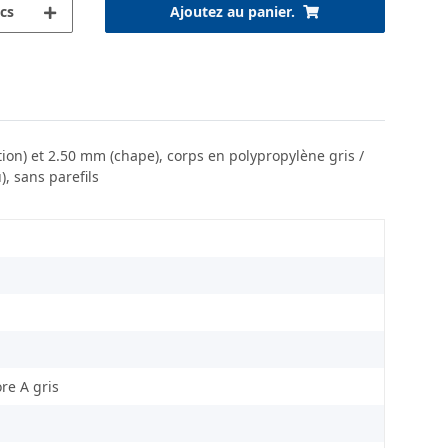
cs
Ajoutez au panier.
ion) et 2.50 mm (chape), corps en polypropylène gris /
, sans parefils
re A gris