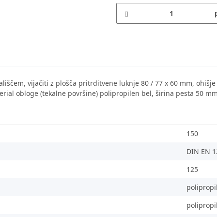
tekališčem, vijačiti z plošča pritrditvene luknje 80 / 77 x 60 mm, ohi
aterial obloge (tekalne površine) polipropilen bel, širina pesta 50 m
150
DIN EN 1
125
polipropi
polipropi