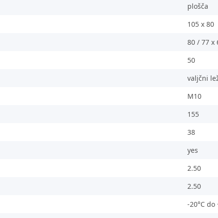
plošča
105 x 80
80 / 77 x
50
valjčni le
M10
155
38
yes
2.50
2.50
-20°C do