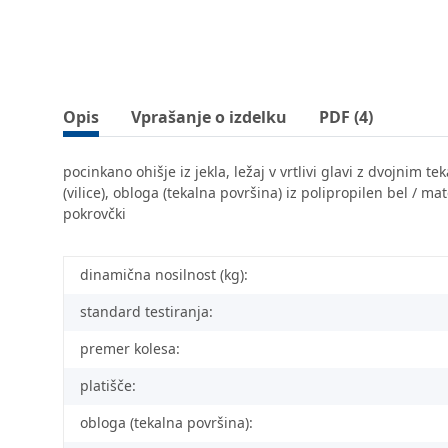
Opis
Vprašanje o izdelku
PDF (4)
pocinkano ohišje iz jekla, ležaj v vrtlivi glavi z dvojnim 
(vilice), obloga (tekalna površina) iz polipropilen bel / m
pokrovčki
dinamična nosilnost (kg):
standard testiranja:
premer kolesa:
platišče:
obloga (tekalna površina):