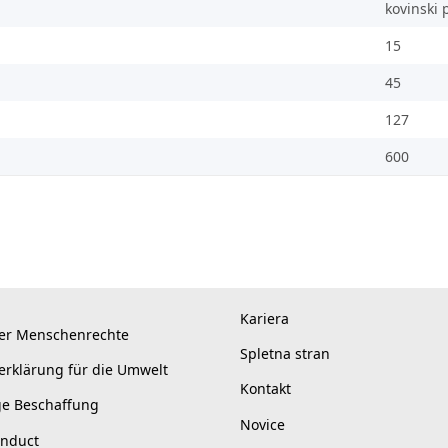
kovinski 
15
45
127
600
Kariera
er Menschenrechte
Spletna stran
erklärung für die Umwelt
Kontakt
ge Beschaffung
Novice
onduct