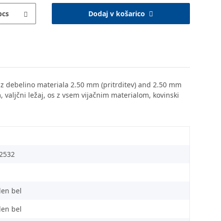
pcs
Dodaj v košarico
šje z debelino materiala 2.50 mm (pritrditev) and 2.50 mm
m, valjčni ležaj, os z vsem vijačnim materialom, kovinski
2532
len bel
len bel