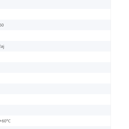
 60
žaj
 +60°C