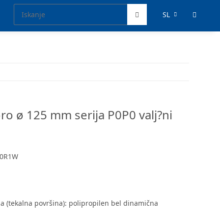
SL
voro ø 125 mm serija P0P0 valj?ni
P0R1W
ga (tekalna površina): polipropilen bel dinamična