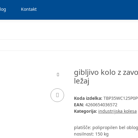
log
Kontakt
gibljivo kolo z za
ležaj
Koda izdelka:
TBP35WC125P0
EAN:
4260654036572
Kategorija:
industrijska kolesa
platišče: polipropilen bel oblo
nosilnost: 150 kg