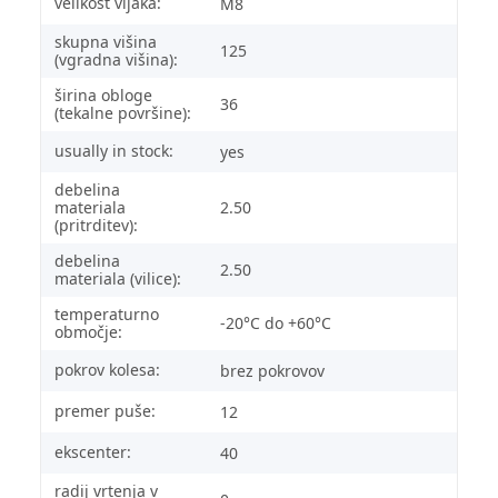
velikost vijaka:
M8
skupna višina
125
(vgradna višina):
širina obloge
36
(tekalne površine):
usually in stock:
yes
debelina
materiala
2.50
(pritrditev):
debelina
2.50
materiala (vilice):
temperaturno
-20°C do +60°C
območje:
pokrov kolesa:
brez pokrovov
premer puše:
12
ekscenter:
40
radij vrtenja v