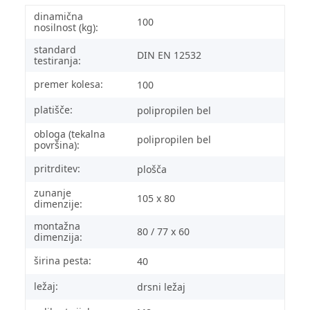
dinamična
100
nosilnost (kg):
standard
DIN EN 12532
testiranja:
premer kolesa:
100
platišče:
polipropilen bel
obloga (tekalna
polipropilen bel
površina):
pritrditev:
plošča
zunanje
105 x 80
dimenzije:
montažna
80 / 77 x 60
dimenzija:
širina pesta:
40
ležaj:
drsni ležaj