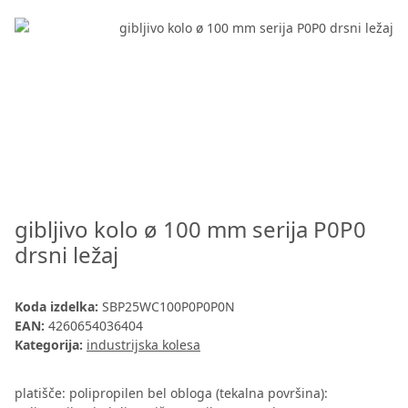
gibljivo kolo ø 100 mm serija P0P0
drsni ležaj
Koda izdelka:
SBP25WC100P0P0P0N
EAN:
4260654036404
Kategorija:
industrijska kolesa
platišče: polipropilen bel obloga (tekalna površina):