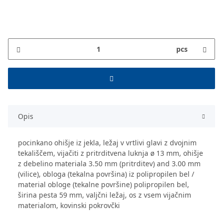
pcs
Opis
pocinkano ohišje iz jekla, ležaj v vrtlivi glavi z dvojnim
tekališčem, vijačiti z pritrditvena luknja ø 13 mm, ohišje
z debelino materiala 3.50 mm (pritrditev) and 3.00 mm
(vilice), obloga (tekalna površina) iz polipropilen bel /
material obloge (tekalne površine) polipropilen bel,
širina pesta 59 mm, valjčni ležaj, os z vsem vijačnim
materialom, kovinski pokrovčki