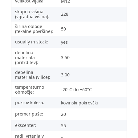
velikost vijaka:
M12
skupna višina
228
(vgradna višina):
širina obloge
50
(tekalne površine):
usually in stock:
yes
debelina
materiala
3.50
(pritrditev):
debelina
3.00
materiala (vilice):
temperaturno
-20°C do +60°C
območje:
pokrov kolesa:
kovinski pokrovčki
premer puše:
20
ekscenter:
55
radij vrtenja v