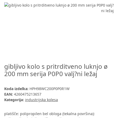
gibljivo kolo s pritrditveno luknjo ø
200 mm serija P0P0 valj?ni ležaj
Koda izdelka:
HPH98WC200P0P0R1W
EAN:
4260475213657
Kategorija:
industrijska kolesa
platišče: polipropilen bel obloga (tekalna površina):