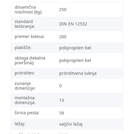
dinamična
250
nosilnost (kg):
standard
DIN EN 12532
testiranja:
premer kolesa:
200
platišče:
polipropilen bel
obloga (tekalna
polipropilen bel
površina):
pritrditev:
pritrditvena luknja
zunanje
0
dimenzije:
montažna
13
dimenzija:
širina pesta:
59
ležaj:
valjčni ležaj